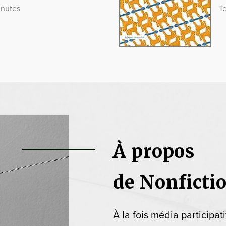
inutes
T
À propos
de Nonficti
À la fois média participat