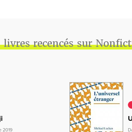
 livres recencés sur Nonfic
i
U
e 2019
Da