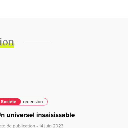
tion
Société
recension
n universel insaisissable
te de publication • 14 juin 2023