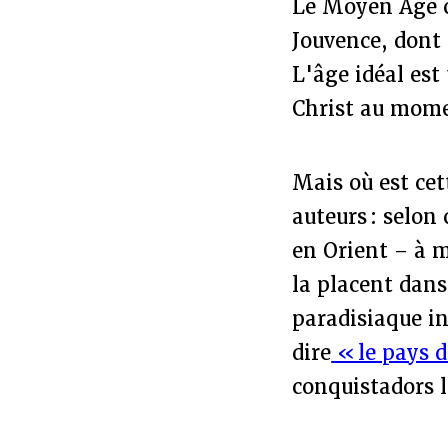
Le Moyen Âge co
Jouvence, dont 
L'âge idéal est
Christ au momen
Mais où est cet
auteurs : selon
en Orient – à mo
la placent dans
paradisiaque in
dire
« le pays d
conquistadors l