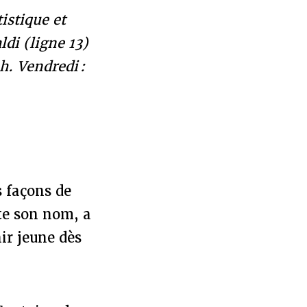
tistique et
ldi (ligne 13)
h. Vendredi :
s façons de
rte son nom, a
ir jeune dès