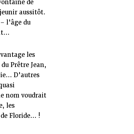
Fontaine de
jeunir aussitôt.
 – l'âge du
t...
avantage les
 du Prêtre Jean,
ie... D'autres
quasi
 le nom voudrait
e, les
e Floride... !