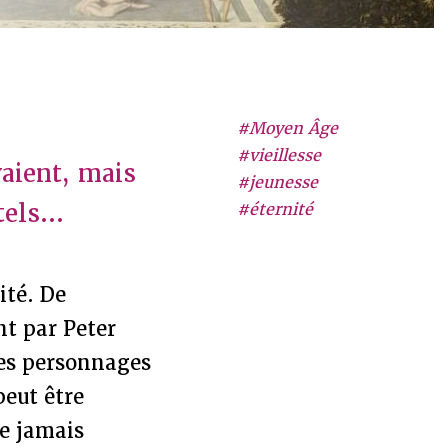
#Moyen Âge
#vieillesse
aient, mais
#jeunesse
els...
#éternité
ité. De
t par Peter
des personnages
peut être
Ne jamais