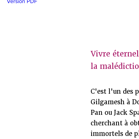
Version PDF
Vivre éterne
la malédictio
C'est l'un des 
Gilgamesh à Do
Pan ou Jack Sp
cherchant à obt
immortels de pl