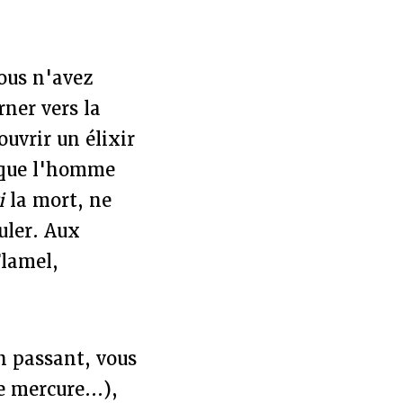
vous n'avez
ner vers la
ouvrir un élixir
i que l'homme
i
la mort, ne
uler. Aux
Flamel,
en passant, vous
e mercure...),