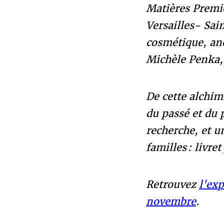
Matières Premiè
Versailles- Sai
cosmétique, anc
Michèle Penka, 
De cette alchimi
du passé et du 
recherche, et u
familles : livret
Retrouvez
l'ex
novembre
.