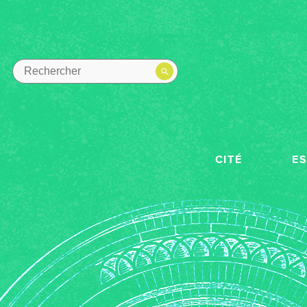
CITÉ
E