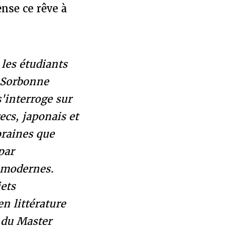
nse ce rêve à
les étudiants
 Sorbonne
'interroge sur
ecs, japonais et
oraines que
par
s modernes.
jets
n littérature
s du Master