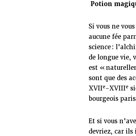
Potion magiq
Si vous ne vous
aucune fée parm
science : l'alc
de longue vie, 
est « naturelle
sont que des ac
e
e
XVII
-XVIII
si
bourgeois pari
Et si vous n'av
devriez, car il