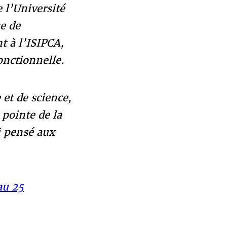
 l’Université
te de
t à l’ISIPCA,
onctionnelle.
 et de science,
 pointe de la
i pensé aux
au 25