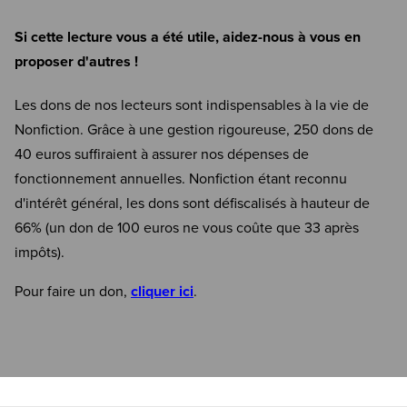
Si cette lecture vous a été utile, aidez-nous à vous en
proposer d'autres !
Les dons de nos lecteurs sont indispensables à la vie de
Nonfiction. Grâce à une gestion rigoureuse, 250 dons de
40 euros suffiraient à assurer nos dépenses de
fonctionnement annuelles. Nonfiction étant reconnu
d'intérêt général, les dons sont défiscalisés à hauteur de
66% (un don de 100 euros ne vous coûte que 33 après
impôts).
Pour faire un don,
cliquer ici
.