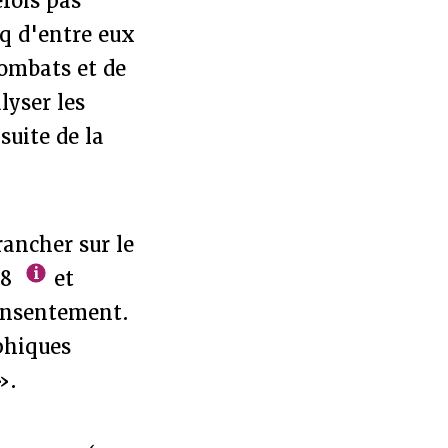
fois pas
nq d'entre eux
combats et de
lyser les
suite de la
ancher sur le
18
et
consentement.
phiques
».