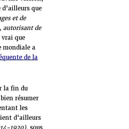
 d'ailleurs que
ges et de
 autorisant de
t vrai que
re mondiale a
équente de la
 la fin du
e bien résumer
entant les
ent d'ailleurs
1914-1920)
, sous