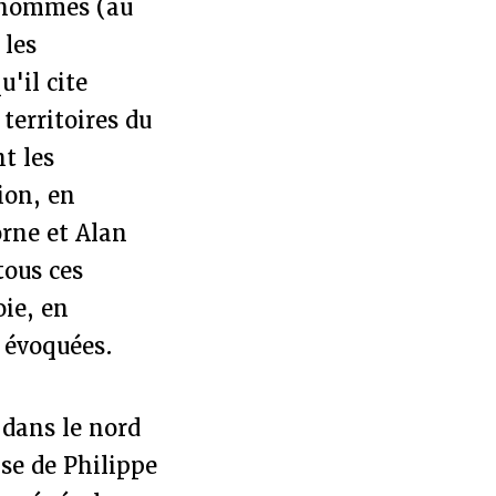
s hommes (au
 les
u'il cite
territoires du
t les
ion, en
rne et Alan
tous ces
oie, en
s évoquées.
 dans le nord
yse de Philippe