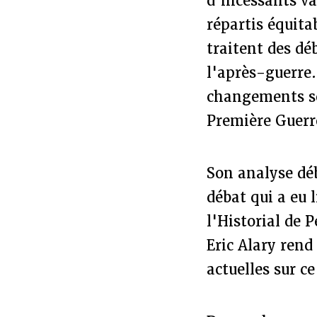
d'incessants va
répartis équita
traitent des déb
l'après-guerre.
changements so
Première Guerr
Son analyse dé
débat qui a eu 
l'Historial de 
Eric Alary rend
actuelles sur c