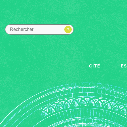
CITÉ
E