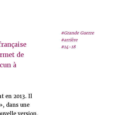
#Grande Guerre
#arrière
française
#14-18
ermet de
cun à
t en 2013. Il
 », dans une
uvelle version,