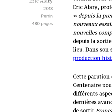
Eric Alary
Eric Alary, pro
2018
«
depuis la pre
Perrin
480 pages
nouveaux essais
nouvelles compa
depuis la sorti
lieu. Dans son 
production hist
Cette parution 
Centenaire pour
différents aspec
dernières avanc
de sortir
Fronts