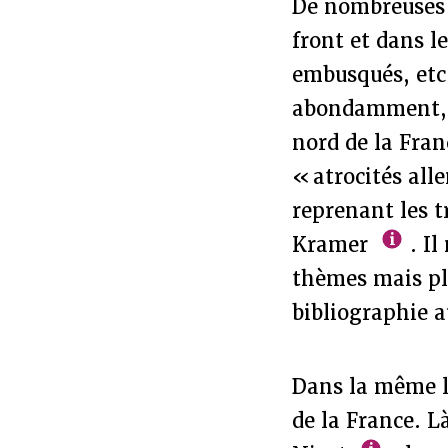
De nombreuses 
front et dans l
embusqués, etc.
abondamment, Er
nord de la Fran
« atrocités all
reprenant les 
Kramer
. Il
thèmes mais plu
bibliographie a
Dans la même l
de la France. L