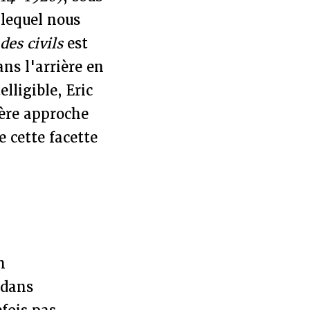
 lequel nous
es civils
est
ans l'arrière en
lligible, Eric
ère approche
e cette facette
n
 dans