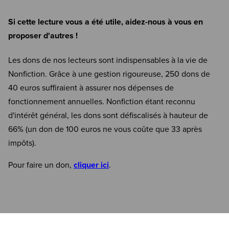
Si cette lecture vous a été utile, aidez-nous à vous en
proposer d'autres !
Les dons de nos lecteurs sont indispensables à la vie de
Nonfiction. Grâce à une gestion rigoureuse, 250 dons de
40 euros suffiraient à assurer nos dépenses de
fonctionnement annuelles. Nonfiction étant reconnu
d'intérêt général, les dons sont défiscalisés à hauteur de
66% (un don de 100 euros ne vous coûte que 33 après
impôts).
Pour faire un don,
cliquer ici
.