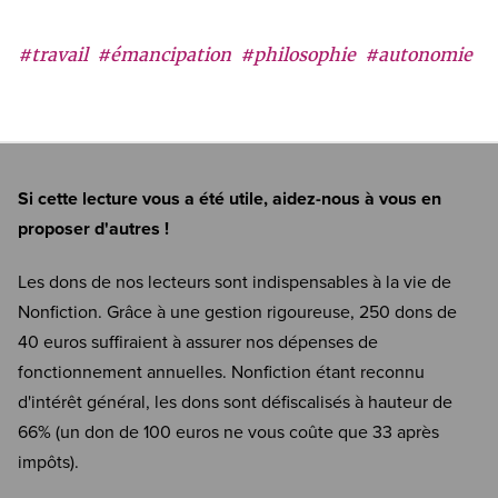
#travail
#émancipation
#philosophie
#autonomie
Si cette lecture vous a été utile, aidez-nous à vous en
proposer d'autres !
Les dons de nos lecteurs sont indispensables à la vie de
Nonfiction. Grâce à une gestion rigoureuse, 250 dons de
40 euros suffiraient à assurer nos dépenses de
fonctionnement annuelles. Nonfiction étant reconnu
d'intérêt général, les dons sont défiscalisés à hauteur de
66% (un don de 100 euros ne vous coûte que 33 après
impôts).