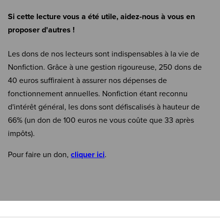
Si cette lecture vous a été utile, aidez-nous à vous en
proposer d'autres !
Les dons de nos lecteurs sont indispensables à la vie de
Nonfiction. Grâce à une gestion rigoureuse, 250 dons de
40 euros suffiraient à assurer nos dépenses de
fonctionnement annuelles. Nonfiction étant reconnu
d'intérêt général, les dons sont défiscalisés à hauteur de
66% (un don de 100 euros ne vous coûte que 33 après
impôts).
Pour faire un don,
cliquer ici
.