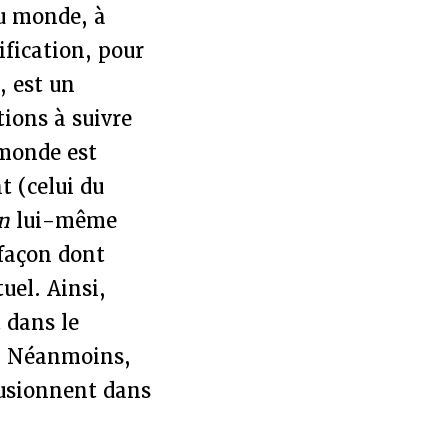
u monde, à
ification, pour
, est un
tions à suivre
 monde est
t (celui du
in
lui-même
 façon dont
uel. Ainsi,
 dans le
.
Néanmoins,
usionnent dans