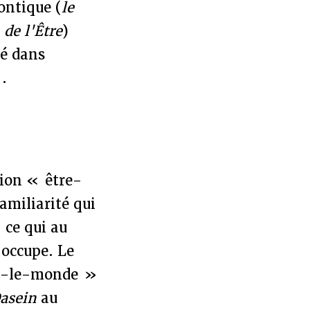
ontique (
le
n
de
l'Être
)
pé dans
.
sion « être-
amiliarité qui
, ce qui au
 occupe. Le
ns-le-monde »
asein
au