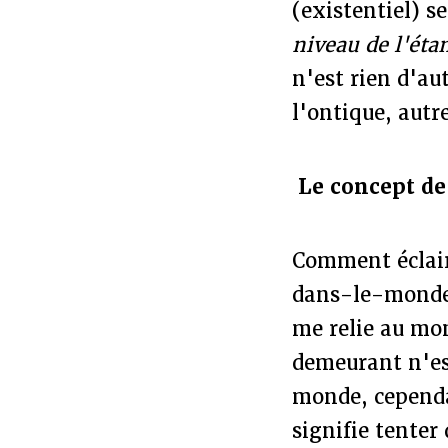
(existentiel) s
niveau de l'étan
n'est rien d'au
l'ontique, autr
Le concept d
Comment éclair
dans-le-monde 
me relie au mo
demeurant n'est
monde, cependa
signifie tenter 