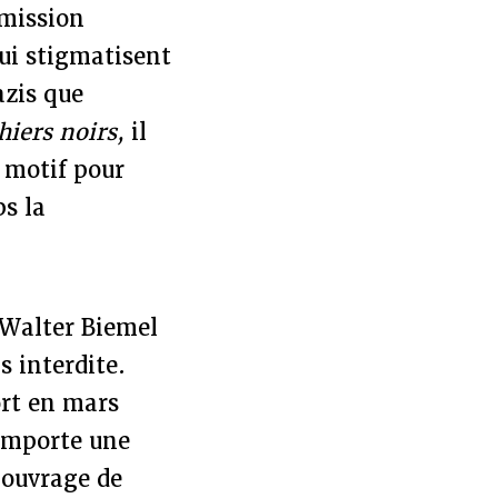
mission
qui stigmatisent
azis que
hiers noirs,
il
 motif pour
s la
 Walter Biemel
s interdite.
rt en mars
comporte une
l'ouvrage de