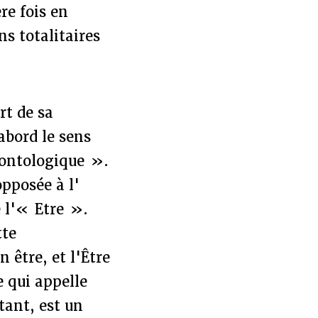
re fois en
ns totalitaires
rt de sa
abord le sens
« ontologique ».
pposée à l'
e l'« Etre ».
tte
 être, et l'Être
e qui appelle
tant, est un