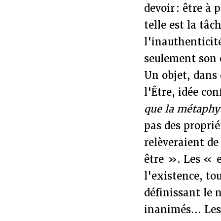
devoir : être à
telle est la tâc
l'inauthenticit
seulement son e
Un objet, dans 
l'Être, idée c
que la métaphy
pas des proprié
relèveraient de
être ». Les « 
l'existence, t
définissant le 
inanimés... Les