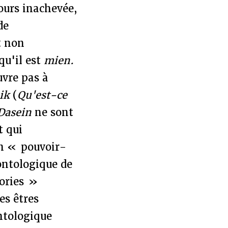
jours inachevée,
de
t non
qu'il est
mien.
uvre pas à
sik
(
Qu'est-ce
Dasein
ne sont
t qui
on « pouvoir-
ontologique de
gories »
es êtres
ntologique