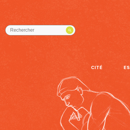
CITÉ
E