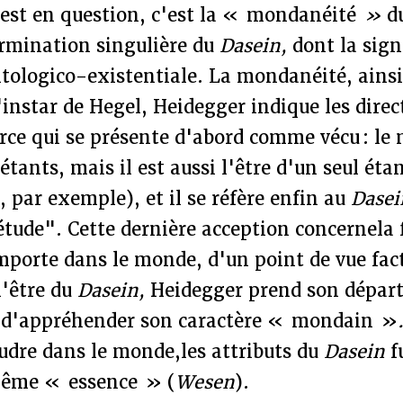
 est en question, c'est la « mondanéité
»
d
ermination singulière du
Dasein,
dont la sign
ontologico-existentiale. La mondanéité, ainsi
l'instar de Hegel, Heidegger indique les direc
rce qui se présente d'abord comme vécu : le
tants, mais il est aussi l'être d'un seul étan
par exemple), et il se réfère enfin au
Dase
étude". Cette dernière acception concernela
porte dans le monde, d'un point de vue fact
l'être du
Dasein,
Heidegger prend son départ
n d'appréhender son caractère « mondain »
oudre dans le monde,les attributs du
Dasein
f
même « essence » (
Wesen
).