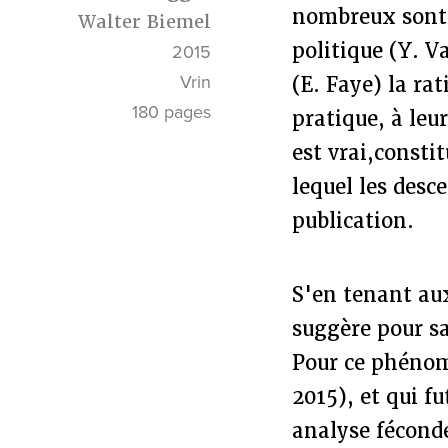
nombreux sont 
Walter Biemel
politique (Y. V
2015
Vrin
(E. Faye) la ra
180 pages
pratique, à leu
est vrai,consti
lequel les des
publication.
S'en tenant aux
suggère pour sa
Pour ce phénom
2015), et qui f
analyse fécond