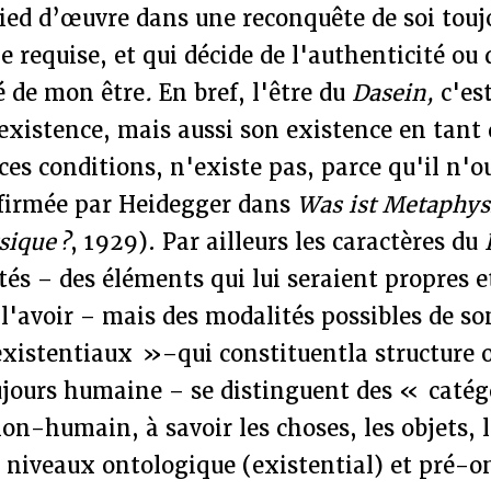
 pied d’œuvre dans une reconquête de soi tou
he requise, et qui décide de l'authenticité ou 
é de mon être
.
En bref, l'être du
Dasein,
c'es
xistence, mais aussi son existence en tant 
ces conditions, n'existe pas, parce qu'il n'o
onfirmée par Heidegger dans
Was ist Metaphy
sique ?
, 1929). Par ailleurs les caractères du
tés – des éléments qui lui seraient propres e
 l'avoir – mais des modalités possibles de s
existentiaux »–qui constituentla structure 
oujours humaine – se distinguent des « caté
non-humain, à savoir les choses, les objets, l
 niveaux ontologique (existential) et pré-o