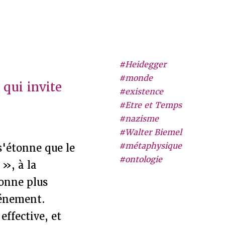
#Heidegger
#monde
 qui invite
#existence
#Etre et Temps
#nazisme
#Walter Biemel
#métaphysique
s'étonne que le
#ontologie
 », à la
tonne plus
vénement.
effective, et