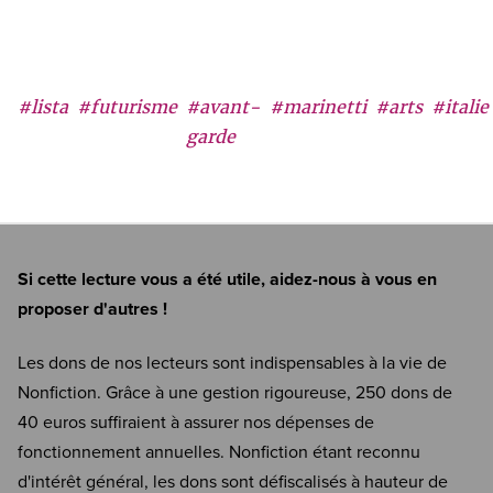
#lista
#futurisme
#avant-
#marinetti
#arts
#italie
garde
Si cette lecture vous a été utile, aidez-nous à vous en
proposer d'autres !
Les dons de nos lecteurs sont indispensables à la vie de
Nonfiction. Grâce à une gestion rigoureuse, 250 dons de
40 euros suffiraient à assurer nos dépenses de
fonctionnement annuelles. Nonfiction étant reconnu
d'intérêt général, les dons sont défiscalisés à hauteur de