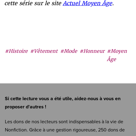
cette série sur le site
Actuel Moyen Âge
.
#Histoire
#Vêtement
#Mode
#Honneur
#Moyen
Âge
Si cette lecture vous a été utile, aidez-nous à vous en
proposer d'autres !
Les dons de nos lecteurs sont indispensables à la vie de
Nonfiction. Grâce à une gestion rigoureuse, 250 dons de