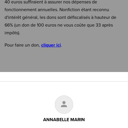
40 euros suffiraient à assurer nos dépenses de
fonctionnement annuelles. Nonfiction étant reconnu
d'intérêt général, les dons sont défiscalisés à hauteur de
66% (un don de 100 euros ne vous coûte que 33 après
impôts).
Pour faire un don,
cliquer ici
.
ANNABELLE MARIN