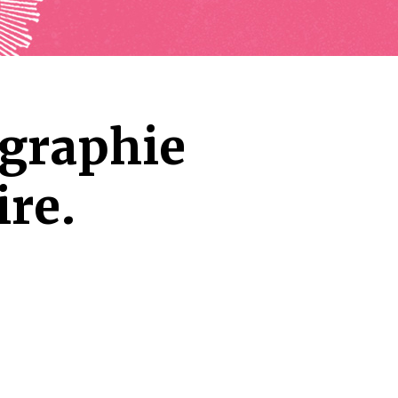
graphie
ire.