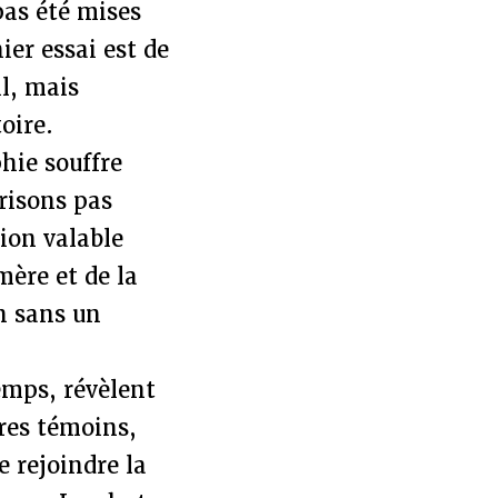
pas été mises
ier essai est de
il, mais
oire.
hie souffre
risons pas
ion valable
mère et de la
n sans un
emps, révèlent
ares témoins,
 rejoindre la