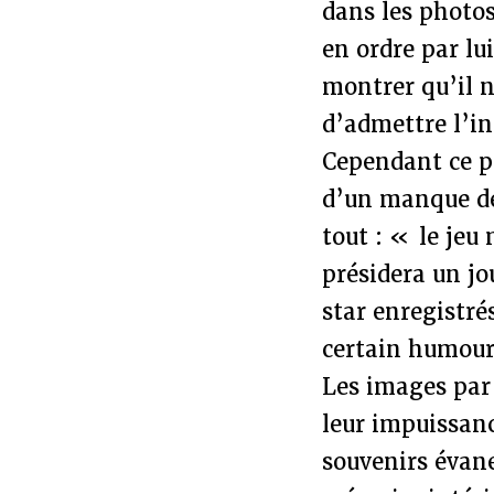
dans les photos
en ordre par lu
montrer qu’il ne
d’admettre l’in
Cependant ce pr
d’un manque de 
tout : « le jeu
présidera un jo
star enregistré
certain humour
Les images par 
leur impuissanc
souvenirs évane