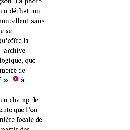
rgson. La photo
e un déchet, un
moncellent sans
e se
qu’offre la
o-archive
ologique, que
émoire de
if »
à
à un champ de
tente que l’on
umière focale de
 partir des