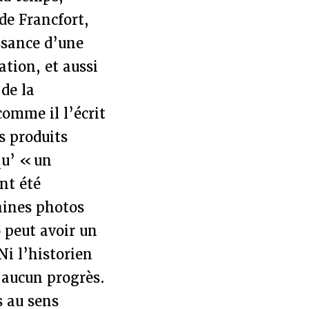
de Francfort,
ssance d’une
tion, et aussi
 de la
omme il l’écrit
es produits
qu’ « un
nt été
aines photos
 peut avoir un
Ni l’historien
 aucun progrès.
s au sens