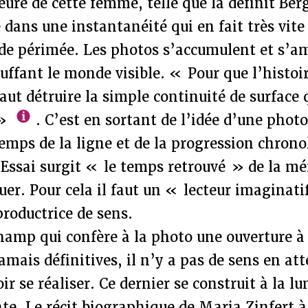
ure de cette femme, telle que la définit Be
e dans une instantanéité qui en fait très vit
de périmée. Les photos s’accumulent et s’a
uffant le monde visible. « Pour que l’histoir
faut détruire la simple continuité de surface 
 »
. C’est en sortant de l’idée d’une phot
 temps de la ligne et de la progression chron
 Essai surgit « le temps retrouvé » de la m
uer. Pour cela il faut un « lecteur imaginat
roductrice de sens.
champ qui confère à la photo une ouverture 
jamais définitives, il n’y a pas de sens en at
ir se réaliser. Ce dernier se construit à la l
nte. Le récit biographique de Maria Zinfert à