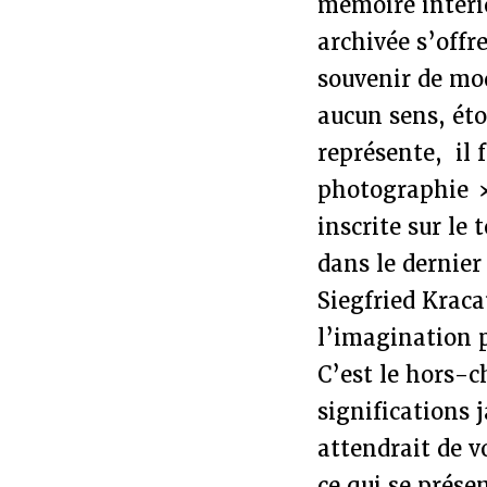
mémoire intérie
archivée s’offr
souvenir de mo
aucun sens, éto
représente, il 
photographie
inscrite sur le
dans le dernier
Siegfried Kraca
l’imagination p
C’est le hors-
significations 
attendrait de vo
ce qui se prése