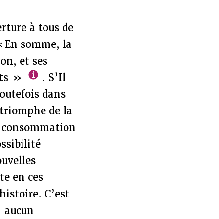
erture à tous de
 « En somme, la
on, et ses
ants »
. S’Il
toutefois dans
 triomphe de la
la consommation
ssibilité
ouvelles
te en ces
histoire. C’est
, aucun