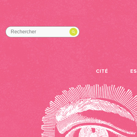
CITÉ
E