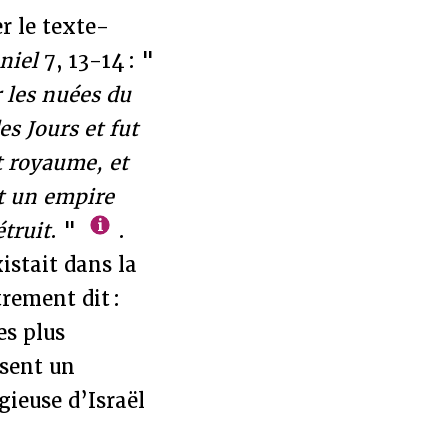
er le texte-
niel
7, 13-14 : "
r les nuées du
s Jours et fut
t royaume, et
st un empire
truit
. "
.
istait dans la
rement dit :
es plus
sent un
gieuse d’Israël