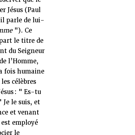
r Jésus (Paul
il parle de lui-
omme
"). Ce
art le titre de
int du Seigneur
ls de l’Homme,
la fois humaine
les célèbres
ésus : " Es-tu
 Je le suis, et
ance et venant
l est employé
cier le