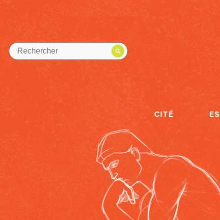
CITÉ
E