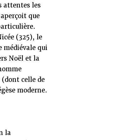
s attentes les
’aperçoit que
articulière.
icée (325), le
de médiévale qui
s Noël et la
n homme
(dont celle de
xégèse moderne.
n la