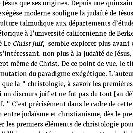
 Jésus que ses origines. Depuis une quinzai
xégèse moderne souligne la judaïté de Jésus
culture talmudique aux départements d’étud
étorique à l’université californienne de Berk
lé Le
Christ juif
, semble explorer plus avant 
s’intéressant, non plus à la judaïté de Jésus,
ept même de Christ. De ce point de vue, le tit
 mutation du paradigme exégétique. L’auteu
 que la " christologie, à savoir les premières
i un discours juif et ne fut pas du tout [au d
if. " C’est précisément dans le cadre de cette
entre judaïsme et christianisme, dès le pre
ier les premiers éléments de christologie pou