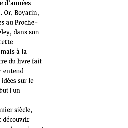
ne d’années
. Or, Boyarin,
es au Proche-
eley, dans son
cette
 mais à la
re du livre fait
r entend
 idées sur le
ébut] un
mier siècle,
r découvrir