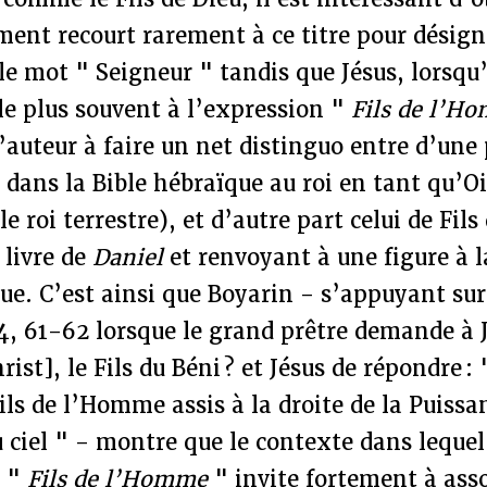
ent recourt rarement à ce titre pour désigne
 le mot " Seigneur " tandis que Jésus, lorsqu’
le plus souvent à l’expression "
Fils de l’H
’auteur à faire un net distinguo entre d’une p
 dans la Bible hébraïque au roi en tant qu’O
le roi terrestre), et d’autre part celui de Fi
 livre de
Daniel
et renvoyant à une figure à 
ue. C’est ainsi que Boyarin - s’appuyant sur 
4, 61-62 lorsque le grand prêtre demande à J
rist], le Fils du Béni ? et Jésus de répondre : "
Fils de l’Homme assis à la droite de la Puiss
u ciel " - montre que le contexte dans leque
n "
Fils de l’Homme
" invite fortement à asso