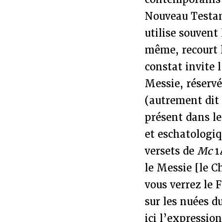
Nouveau Testam
utilise souvent
même, recourt 
constat invite l
Messie, réservé
(autrement dit 
présent dans le
et eschatologiq
versets de
Mc
1
le Messie [le Ch
vous verrez le 
sur les nuées d
ici l’expressio