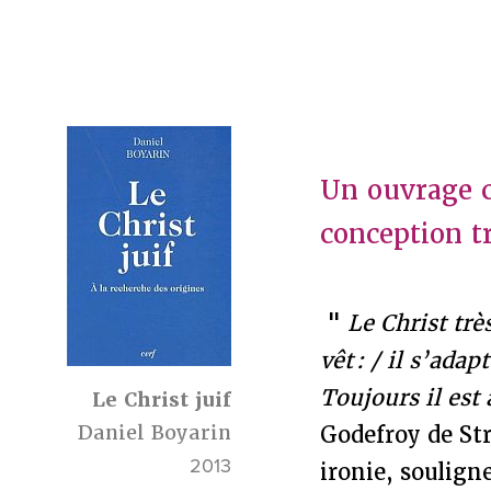
Un ouvrage c
conception tr
"
Le Christ trè
vêt : / il s’ad
Toujours il est 
Le Christ juif
Daniel Boyarin
Godefroy de St
2013
ironie, soulign