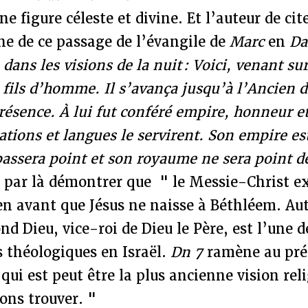
e figure céleste et divine. Et l’auteur de cit
ine de ce passage de l’évangile de
Marc
en
Da
dans les visions de la nuit : Voici, venant su
fils d’homme. Il s’avança jusqu’à l’Ancien de
résence. À lui fut conféré empire, honneur e
ations et langues le servirent. Son empire e
passera point et son royaume ne sera point dé
 par là démontrer que " le Messie-Christ ex
en avant que Jésus ne naisse à Béthléem. Aut
nd Dieu, vice-roi de Dieu le Père, est l’une d
 théologiques en Israël.
Dn 7
ramène au pré
qui est peut être la plus ancienne vision reli
ons trouver. "