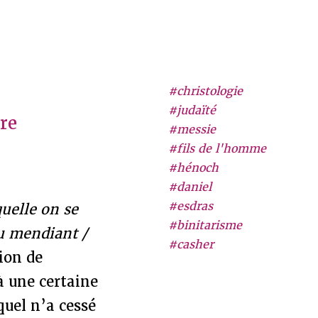
#christologie
#judaïté
tre
#messie
#fils de l'homme
#hénoch
#daniel
#esdras
quelle on se
#binitarisme
au mendiant /
#casher
ion de
à une certaine
quel n’a cessé