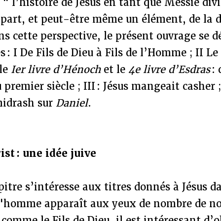
" l’histoire de Jésus en tant que Messie di
art, et peut-être même un élément, de la di
s cette perspective, le présent ouvrage se d
 : I De Fils de Dieu à Fils de l’Homme ; II Le 
le
Ier livre d’Hénoch
et le
4e livre d’Esdras
: 
 premier siècle ; III : Jésus mangeait casher ;
midrash sur
Daniel
.
st : une idée juive
itre s’intéresse aux titres donnés à Jésus da
l'homme apparaît aux yeux de nombre de n
omme le Fils de Dieu, il est intéressant d’o