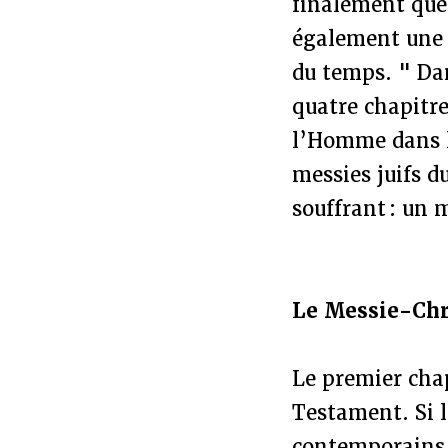
finalement que 
également une p
du temps. " Dan
quatre chapitres
l’Homme dans 
messies juifs du
souffrant : un 
Le Messie-Chri
Le premier chap
Testament. Si 
contemporains c