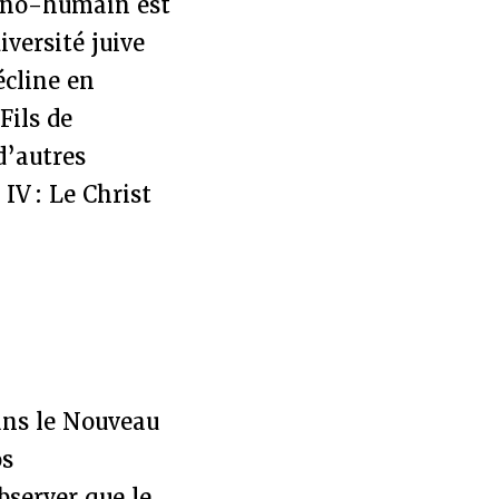
vino-humain est
versité juive
écline en
Fils de
d’autres
 IV : Le Christ
ns le
Nouveau
os
bserver que le