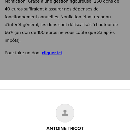
Nonfiction. Grâce à une gestion rigoureuse, 250 dons de
40 euros suffiraient à assurer nos dépenses de
fonctionnement annuelles. Nonfiction étant reconnu
d'intérêt général, les dons sont défiscalisés à hauteur de
66% (un don de 100 euros ne vous coûte que 33 après
impôts).
Pour faire un don,
cliquer ici
.
ANTOINE TRICOT