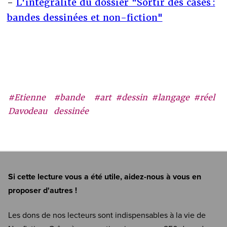
-
L'intégralité du dossier "Sortir des cases :
bandes dessinées et non-fiction"
#Etienne
#bande
#art
#dessin
#langage
#réel
Davodeau
dessinée
Si cette lecture vous a été utile, aidez-nous à vous en
proposer d'autres !
Les dons de nos lecteurs sont indispensables à la vie de