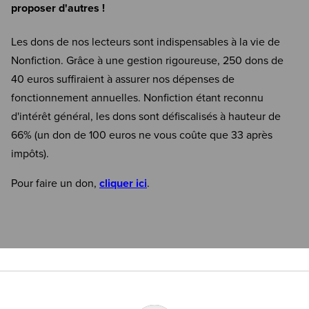
proposer d'autres !
Les dons de nos lecteurs sont indispensables à la vie de
Nonfiction. Grâce à une gestion rigoureuse, 250 dons de
40 euros suffiraient à assurer nos dépenses de
fonctionnement annuelles. Nonfiction étant reconnu
d'intérêt général, les dons sont défiscalisés à hauteur de
66% (un don de 100 euros ne vous coûte que 33 après
impôts).
Pour faire un don,
cliquer ici
.