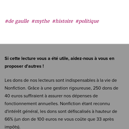
#de gaulle
#mythe
#histoire
#politique
Si cette lecture vous a été utile, aidez-nous à vous en
proposer d'autres !
Les dons de nos lecteurs sont indispensables à la vie de
Nonfiction. Grâce à une gestion rigoureuse, 250 dons de
40 euros suffiraient à assurer nos dépenses de
fonctionnement annuelles. Nonfiction étant reconnu
d'intérêt général, les dons sont défiscalisés à hauteur de
66% (un don de 100 euros ne vous coûte que 33 après
impôts).