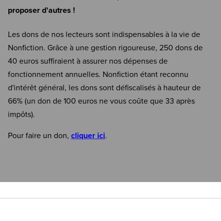
proposer d'autres !
Les dons de nos lecteurs sont indispensables à la vie de
Nonfiction. Grâce à une gestion rigoureuse, 250 dons de
40 euros suffiraient à assurer nos dépenses de
fonctionnement annuelles. Nonfiction étant reconnu
d'intérêt général, les dons sont défiscalisés à hauteur de
66% (un don de 100 euros ne vous coûte que 33 après
impôts).
Pour faire un don,
cliquer ici
.