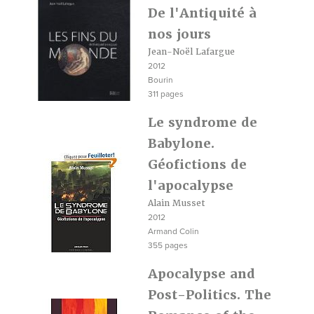
De l'Antiquité à
nos jours
Jean-Noël Lafargue
2012
Bourin
311 pages
Le syndrome de
Babylone.
Géofictions de
l'apocalypse
Alain Musset
2012
Armand Colin
355 pages
Apocalypse and
Post-Politics. The