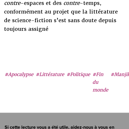
contre
-espaces et des
contre
-temps,
conformément au projet que la littérature
de science-fiction s’est sans doute depuis
toujours assigné
#Apocalypse
#Littérature
#Politique
#Fin
#Manji
du
monde
Si cette lecture vous a été utile, aidez-nous à vous en