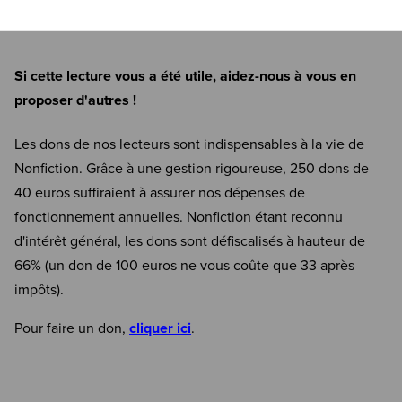
Si cette lecture vous a été utile, aidez-nous à vous en
proposer d'autres !
Les dons de nos lecteurs sont indispensables à la vie de
Nonfiction. Grâce à une gestion rigoureuse, 250 dons de
40 euros suffiraient à assurer nos dépenses de
fonctionnement annuelles. Nonfiction étant reconnu
d'intérêt général, les dons sont défiscalisés à hauteur de
66% (un don de 100 euros ne vous coûte que 33 après
impôts).
Pour faire un don,
cliquer ici
.