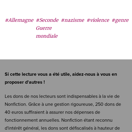
#Allemagne
#Seconde
#nazisme
#violence
#genre
Guerre
mondiale
Si cette lecture vous a été utile, aidez-nous à vous en
proposer d'autres !
Les dons de nos lecteurs sont indispensables à la vie de
Nonfiction. Grâce à une gestion rigoureuse, 250 dons de
40 euros suffiraient à assurer nos dépenses de
fonctionnement annuelles. Nonfiction étant reconnu
d'intérêt général, les dons sont défiscalisés à hauteur de