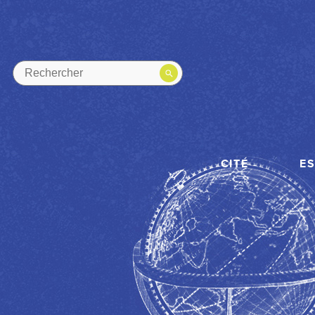
CITÉ
E