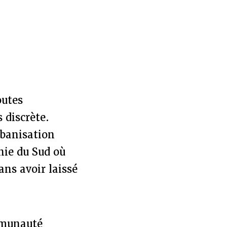
outes
 discrète.
rbanisation
nie du Sud où
ans avoir laissé
ommunauté