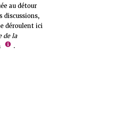
uée au détour
s discussions,
se déroulent ici
e de la
n
.