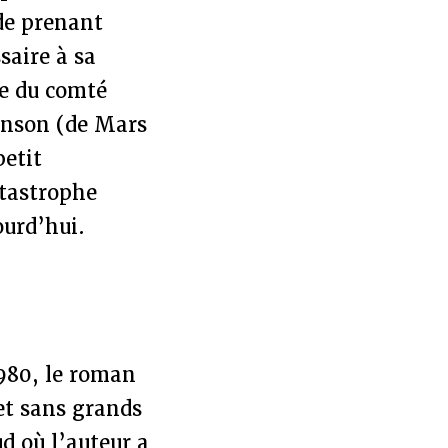
de prenant
saire à sa
pie du comté
binson (de Mars
etit
atastrophe
ourd’hui.
1980, le roman
 et sans grands
d où l’auteur a