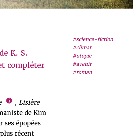
#science-fiction
#climat
de K. S.
#utopie
et compléter
#avenir
#roman
ge
,
Lisière
maniste de Kim
r ses épopées
plus récent