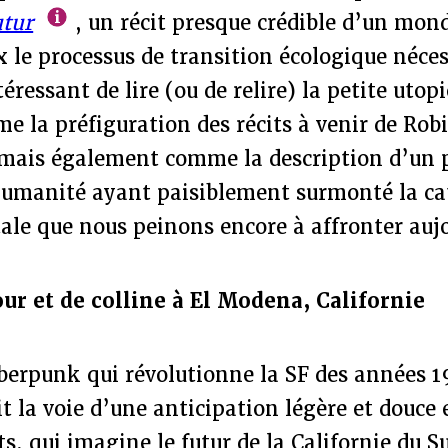
utur
, un récit presque crédible d’un mon
x le processus de transition écologique néces
ntéressant de lire (ou de relire) la petite uto
e la préfiguration des récits à venir de Ro
 mais également comme la description d’un p
humanité ayant paisiblement surmonté la c
le que nous peinons encore à affronter auj
ur et de colline à El Modena, Californie
yberpunk qui révolutionne la SF des années 
t la voie d’une anticipation légère et douce
, qui imagine le futur de la Californie du Su