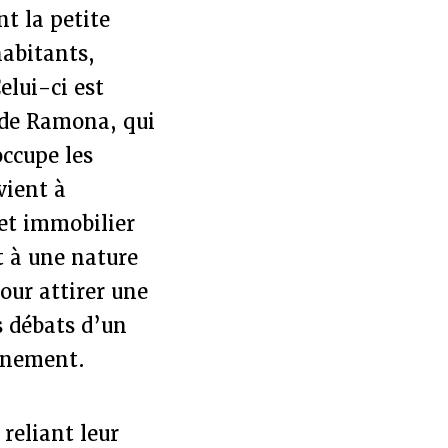
t la petite
habitants,
elui-ci est
 de Ramona, qui
occupe les
vient à
jet immobilier
t à une nature
our attirer une
s débats d’un
onnement.
reliant leur