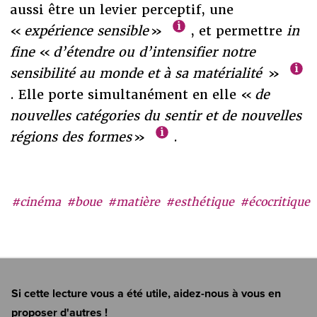
aussi être un levier perceptif, une
«
expérience sensible
»
, et permettre
in
fine
«
d’étendre ou d’intensifier notre
sensibilité au monde et à sa matérialité
»
. Elle porte simultanément en elle «
de
nouvelles catégories du sentir et de nouvelles
régions des formes
»
.
#cinéma
#boue
#matière
#esthétique
#écocritique
Si cette lecture vous a été utile, aidez-nous à vous en
proposer d'autres !