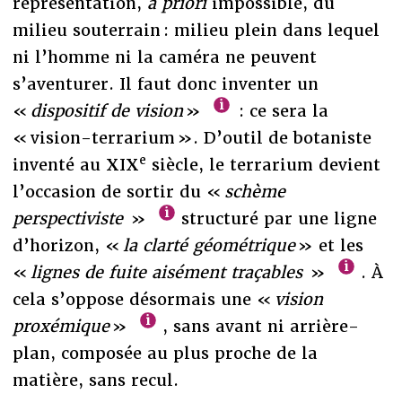
représentation,
a priori
impossible, du
milieu souterrain : milieu plein dans lequel
ni l’homme ni la caméra ne peuvent
s’aventurer. Il faut donc inventer un
«
dispositif de vision
»
: ce sera la
« vision-terrarium ». D’outil de botaniste
e
inventé au XIX
siècle, le terrarium devient
l’occasion de sortir du «
schème
perspectiviste
»
structuré par une ligne
d’horizon, «
la clarté géométrique
» et les
«
lignes de fuite aisément traçables
»
. À
cela s’oppose désormais une «
vision
proxémique
»
, sans avant ni arrière-
plan, composée au plus proche de la
matière, sans recul.