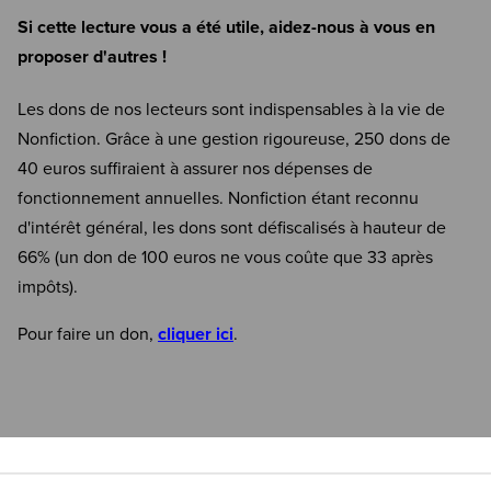
Si cette lecture vous a été utile, aidez-nous à vous en
proposer d'autres !
Les dons de nos lecteurs sont indispensables à la vie de
Nonfiction. Grâce à une gestion rigoureuse, 250 dons de
40 euros suffiraient à assurer nos dépenses de
fonctionnement annuelles. Nonfiction étant reconnu
d'intérêt général, les dons sont défiscalisés à hauteur de
66% (un don de 100 euros ne vous coûte que 33 après
impôts).
Pour faire un don,
cliquer ici
.