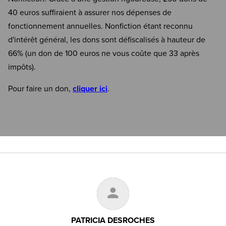
40 euros suffiraient à assurer nos dépenses de
fonctionnement annuelles. Nonfiction étant reconnu
d'intérêt général, les dons sont défiscalisés à hauteur de
66% (un don de 100 euros ne vous coûte que 33 après
impôts).
Pour faire un don,
cliquer ici
.
PATRICIA DESROCHES