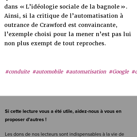
dans « L’idéologie sociale de la bagnole ».
Ainsi, si la critique de l’automatisation à
outrance de Crawford est convaincante,
l’exemple choisi pour la mener n’est pas lui
non plus exempt de tout reproches.
#conduite
#automobile
#automatisation
#Google
#
Si cette lecture vous a été utile, aidez-nous à vous en
proposer d'autres !
Les dons de nos lecteurs sont indispensables à la vie de