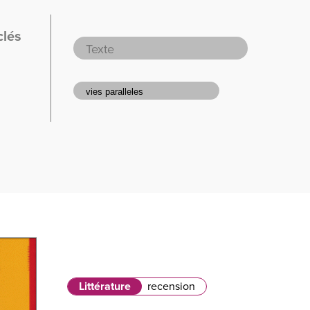
clés
Littérature
recension