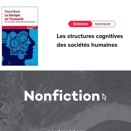
Sciences
recension
Les structures cognitives
des sociétés humaines