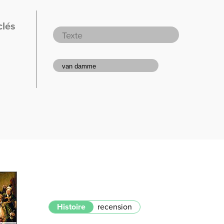
clés
Histoire
recension