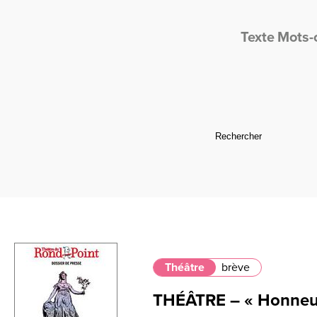
Texte
Mots-
Théâtre
brève
THÉÂTRE – « Honneur 