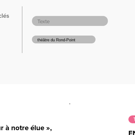
clés
à notre élue »,
E