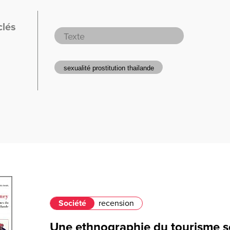
clés
Société
recension
Une ethnographie du tourisme s