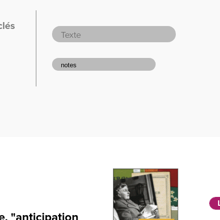
clés
e, "anticipation