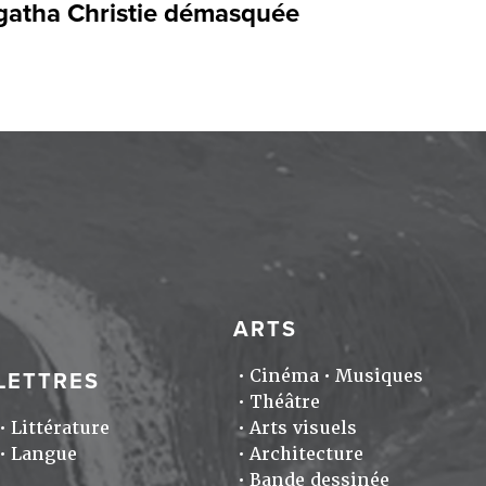
gatha Christie démasquée
ARTS
Cinéma
Musiques
LETTRES
Théâtre
Littérature
Arts visuels
Langue
Architecture
Bande dessinée