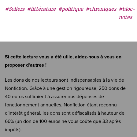
#Sollers
#littérature
#politique
#chroniques
#bloc-
notes
Si cette lecture vous a été utile, aidez-nous à vous en
proposer d'autres !
Les dons de nos lecteurs sont indispensables à la vie de
Nonfiction. Grâce à une gestion rigoureuse, 250 dons de
40 euros suffiraient à assurer nos dépenses de
fonctionnement annuelles. Nonfiction étant reconnu
d'intérêt général, les dons sont défiscalisés à hauteur de
66% (un don de 100 euros ne vous coûte que 33 après
impôts).