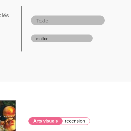
clés
Arts visuels
recension