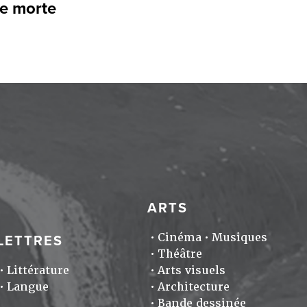
re morte
ARTS
Cinéma
Musiques
LETTRES
Théâtre
Littérature
Arts visuels
Langue
Architecture
Bande dessinée