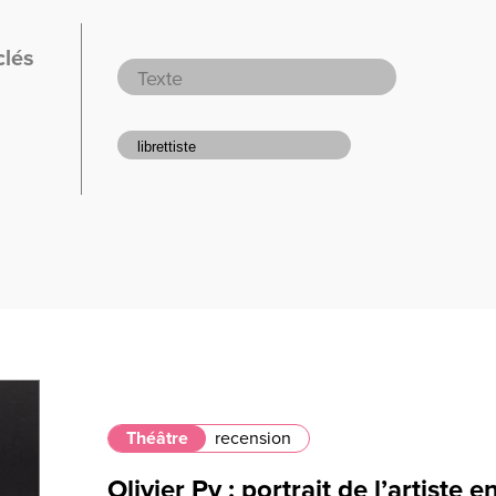
clés
Théâtre
recension
Olivier Py : portrait de l’artiste e