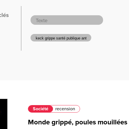
clés
Société
recension
Monde grippé, poules mouillées :