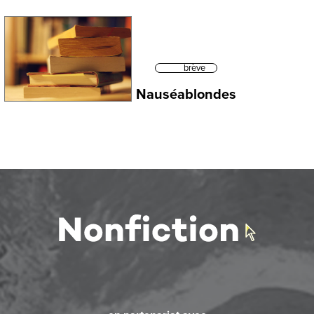
brève
Nauséablondes