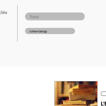
clés
L