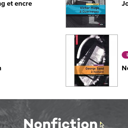
ng et encre
J
n
N