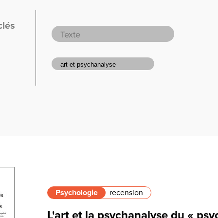
clés
Psychologie
recension
L'art et la psychanalyse du « psy