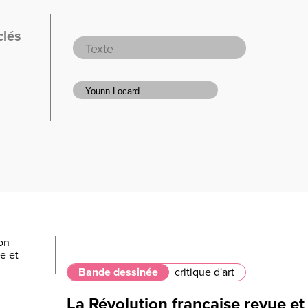
clés
Bande dessinée
critique d'art
La Révolution française revue et