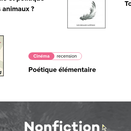
To
s animaux ?
Cinéma
recension
Poétique élémentaire