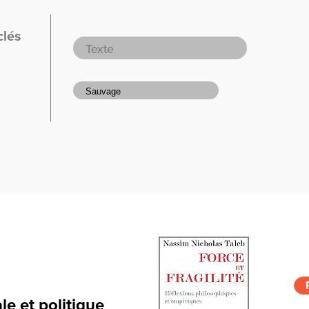
clés
e et politique