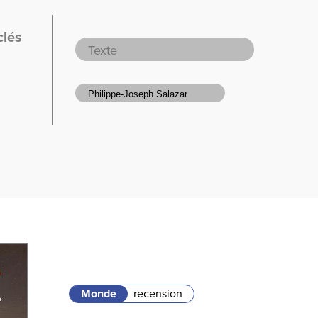
clés
Monde
recension