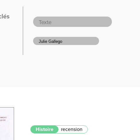
clés
Histoire
recension