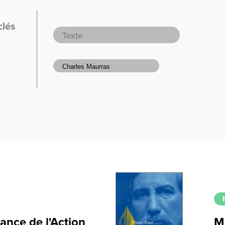
clés
nce de l'Action
M