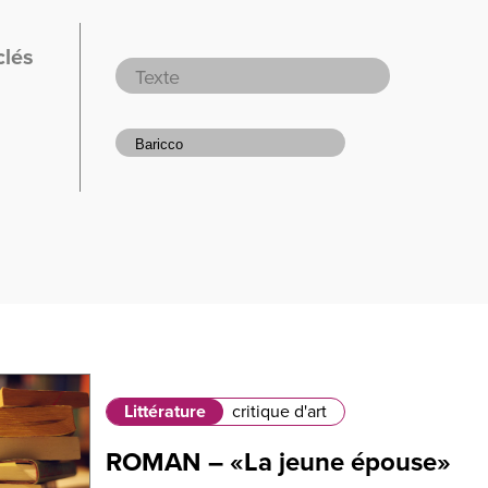
clés
Littérature
critique d'art
ROMAN – «La jeune épouse»