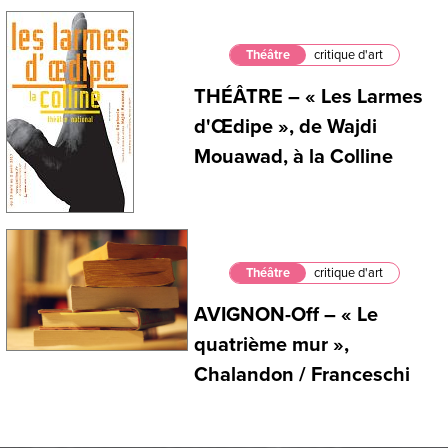
Théâtre
critique d'art
THÉÂTRE – « Les Larmes
d'Œdipe », de Wajdi
Mouawad, à la Colline
Théâtre
critique d'art
AVIGNON-Off – « Le
quatrième mur »,
Chalandon / Franceschi