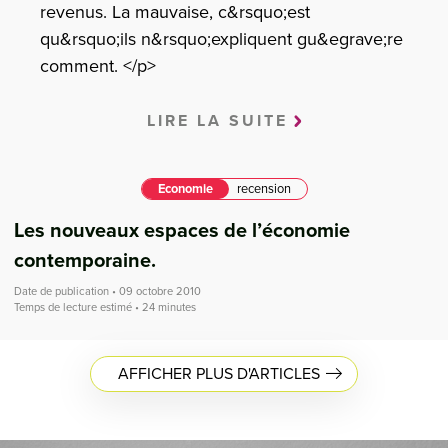
revenus. La mauvaise, c&rsquo;est
qu&rsquo;ils n&rsquo;expliquent gu&egrave;re
comment. </p>
LIRE LA SUITE
Economie
recension
Les nouveaux espaces de l’économie
contemporaine.
Date de publication • 09 octobre 2010
Temps de lecture estimé • 24 minutes
AFFICHER PLUS D'ARTICLES