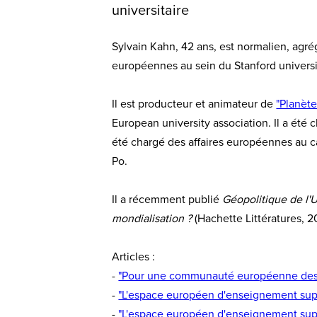
universitaire
Sylvain Kahn, 42 ans, est normalien, agrég
européennes au sein du Stanford universit
Il est producteur et animateur de
"Planète
European university association. Il a été 
été chargé des affaires européennes au c
Po.
Il a récemment publié
Géopolitique de l
mondialisation ?
(Hachette Littératures, 2
Articles :
-
"Pour une communauté européenne des 
-
"L'espace européen d'enseignement sup
-
"L'espace européen d'enseignement supé