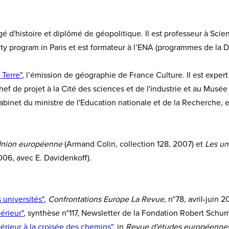
é d'histoire et diplômé de géopolitique. Il est professeur à Scie
y program in Paris et est formateur à l’ENA (programmes de la Dir
 Terre"
, l’émission de géographie de France Culture. Il est exper
chef de projet à la Cité des sciences et de l'industrie et au Mus
abinet du ministre de l'Education nationale et de la Recherche,
'Union européenne
(Armand Colin, collection 128, 2007) et
Les un
006, avec E. Davidenkoff).
universités"
,
Confrontations Europe La Revue
, n°78, avril-juin 
érieur"
, synthèse n°117, Newsletter de la Fondation Robert Schu
rieur à la croisée des chemins"
, in
Revue d'études européenne