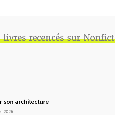
 livres recencés sur Nonfic
r son architecture
bre 2025