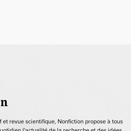
on
if et revue scientifique, Nonfiction propose à tous
uotidien l'actualité de la recherche et des idées.