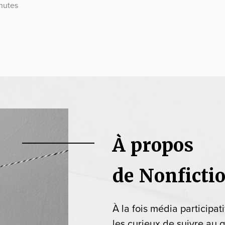
nutes
À propos
de Nonficti
À la fois média participat
les curieux de suivre au q