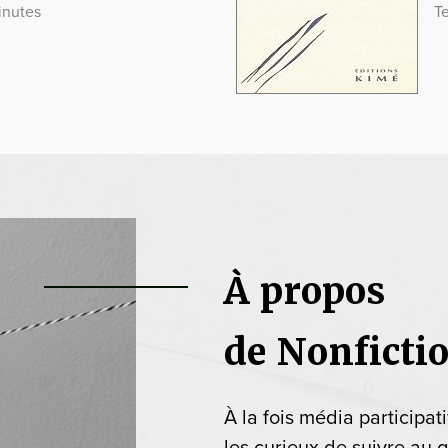
inutes
T
À propos
de Nonficti
À la fois média participat