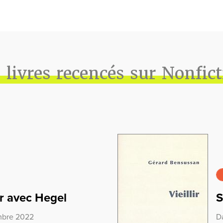
 livres recencés sur Nonfic
ir avec Hegel
S
embre 2022
D