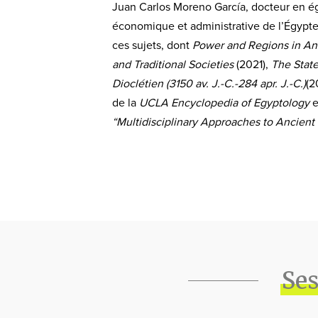
Juan Carlos Moreno García, docteur en égy
économique et administrative de l’
É
gypte
ces sujets, dont
Power and Regions in An
and Traditional Societies
(2021),
The Stat
Dioclétien
(3150 av. J.-C.-284 apr. J.-C.)
(2
de la
UCLA Encyclopedia of Egyptology
e
“Multidisciplinary Approaches to Ancient
Ses