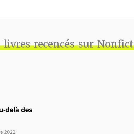
 livres recencés sur Nonfic
u-delà des
bre 2022